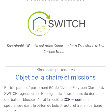
S
ustainable
W
ood
I
nsultation Condrete for a
T
ransition to low
C
arbon
H
abitat
Missions et partenaires
Objet de la chaire et missions
Portée par le département Génie Civil de Polytech Clermont,
SWITCH regroupe des Enseignants-Chercheurs du domaine
des bétons biosourcés, et la société
CCB Greentech
spécialisée dans le béton de bois structurel à bilan carbone