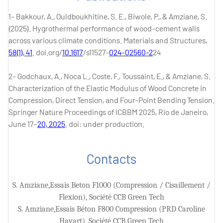
1- Bakkour, A., Ouldboukhitine, S. E., Biwole, P., & Amziane, S.
(2025). Hygrothermal performance of wood-cement walls
across various climate conditions. Materials and Structures,
58(1), 41
. doi.org/
10.1617
/s11527-
024-02560-2
24
2- Godchaux, A., Noca L., Coste, F., Toussaint, E., & Amziane, S.
Characterization of the Elastic Modulus of Wood Concrete in
Compression, Direct Tension, and Four-Point Bending Tension.
Springer Nature Proceedings of ICBBM 2025, Rio de Janeiro,
June 17–
20, 2025
. doi: under production.
Contacts
S. Amziane,Essais Beton F1000 (Compression / Cisaillement /
Flexion), Société CCB Green Tech
S. Amziane,Essais Béton F800 Compression (PRD Caroline
Havart), Société CCB Green Tech