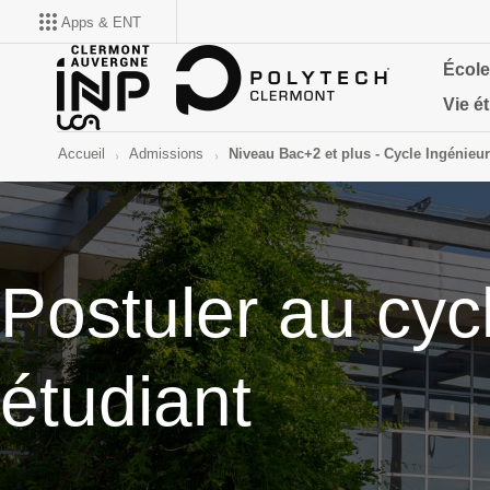
Apps & ENT
École
Vie é
Accueil
Admissions
Niveau Bac+2 et plus - Cycle Ingénieur
Postuler au cyc
étudiant