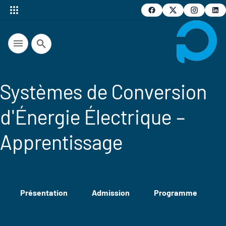
Recherche
Systèmes de Conversion
d'Énergie Électrique –
Apprentissage
Présentation
Admission
Programme
E
Accéder aux sections de la fiche