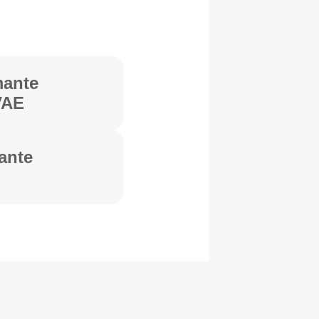
mante
VAE
ante