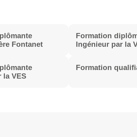
iplômante
Formation diplô
ière Fontanet
Ingénieur par la 
iplômante
Formation qualifi
r la VES