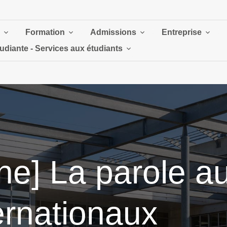
Formation
Admissions
Entreprise
tudiante - Services aux étudiants
ne] La parole a
ernationaux