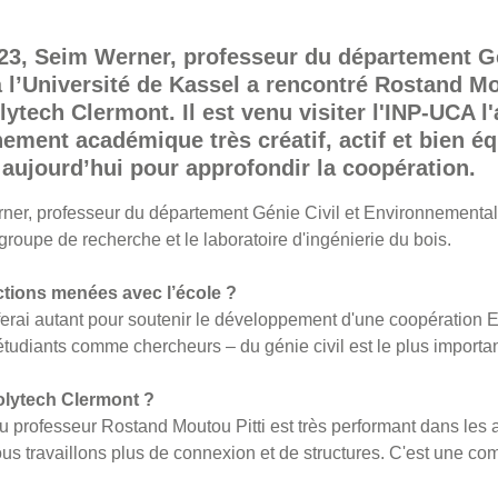
23, Seim Werner, professeur du département Gé
 l’Université de Kassel a rencontré Rostand Mou
ytech Clermont. Il est venu visiter l'INP-UCA l
ement académique très créatif, actif et bien équ
 aujourd’hui pour approfondir la coopération.
er, professeur du département Génie Civil et Environnemental,
 groupe de recherche et le laboratoire d'ingénierie du bois.
ctions menées avec l’école ?
ferai autant pour soutenir le développement d'une coopération 
tudiants comme chercheurs – du génie civil est le plus important
olytech Clermont ?
 professeur Rostand Moutou Pitti est très performant dans les 
ous travaillons plus de connexion et de structures. C'est une co