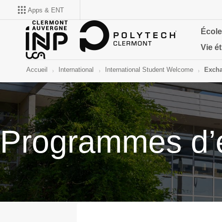
Apps & ENT
École
Vie é
Accueil
International
International Student Welcome
Exch
Programmes d’