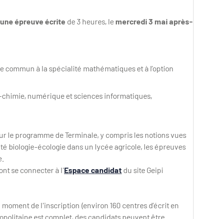
 une épreuve écrite
de 3 heures, le
mercredi 3 mai après-
e commun à la spécialité mathématiques et à l’option
e-chimie, numérique et sciences informatiques,
sur le programme de Terminale, y compris les notions vues
ité biologie-écologie dans un lycée agricole, les épreuves
e.
nt se connecter à l'
Espace candidat
du site Geipi
 moment de l'inscription (environ 160 centres d’écrit en
tropolitaine est complet, des candidats peuvent être