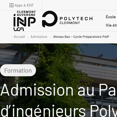
Apps & ENT
École
Vie ét
Accueil
Admissions
Niveau Bac - Cycle Préparatoire PeiP
Formation
Admission au Pa
d’ingénieurs Pol