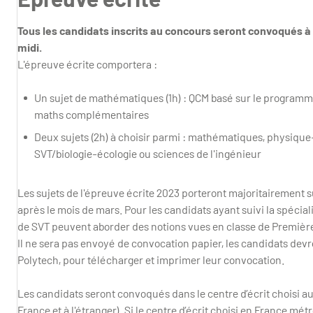
Tous les candidats inscrits au concours seront convoqués à
midi.
L'épreuve écrite comportera :
Un sujet de mathématiques (1h) : QCM basé sur le programm
maths complémentaires
Deux sujets (2h) à choisir parmi : mathématiques, physiqu
SVT/biologie-écologie ou sciences de l'ingénieur
Les sujets de l'épreuve écrite 2023 porteront majoritairement 
après le mois de mars. Pour les candidats ayant suivi la spécial
de SVT peuvent aborder des notions vues en classe de Premièr
Il ne sera pas envoyé de convocation papier, les candidats devro
Polytech, pour télécharger et imprimer leur convocation.
Les candidats seront convoqués dans le centre d’écrit choisi au
France et à l'étranger). Si le centre d’écrit choisi en France mé