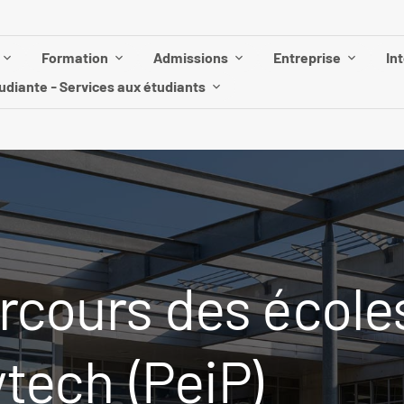
Formation
Admissions
Entreprise
In
udiante - Services aux étudiants
rcours des école
ytech (PeiP)