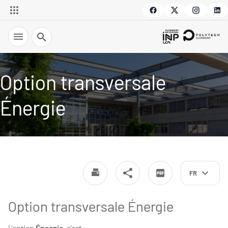
Recherche
Option transversale
Énergie
FR
Option transversale Énergie
L’option
Énergie
, c’est :