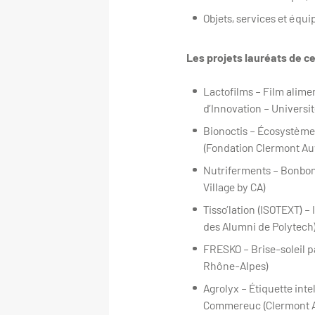
Objets, services et équ
Les projets lauréats de ce
Lactofilms – Film alime
d’Innovation – Univers
Bionoctis – Écosystème
(Fondation Clermont Au
Nutriferments – Bonbon
Village by CA)
Tisso’lation (ISOTEXT) –
des Alumni de Polytech
FRESKO – Brise-soleil p
Rhône-Alpes)
Agrolyx – Étiquette int
Commereuc (Clermont 