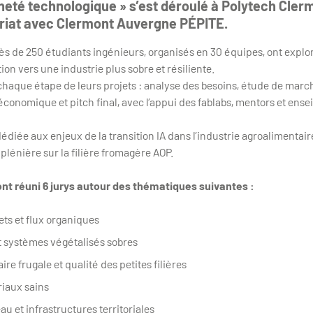
ineté technologique » s’est déroulé à Polytech Cle
riat avec Clermont Auvergne PÉPITE.
ès de 250 étudiants ingénieurs, organisés en 30 équipes, ont explor
ition vers une industrie plus sobre et résiliente.
chaque étape de leurs projets : analyse des besoins, étude de marc
économique et pitch final, avec l’appui des fablabs, mentors et en
édiée aux enjeux de la transition IA dans l’industrie agroalimentair
lénière sur la filière fromagère AOP.
nt réuni 6 jurys autour des thématiques suivantes :
ets et flux organiques
t systèmes végétalisés sobres
re frugale et qualité des petites filières
riaux sains
au et infrastructures territoriales