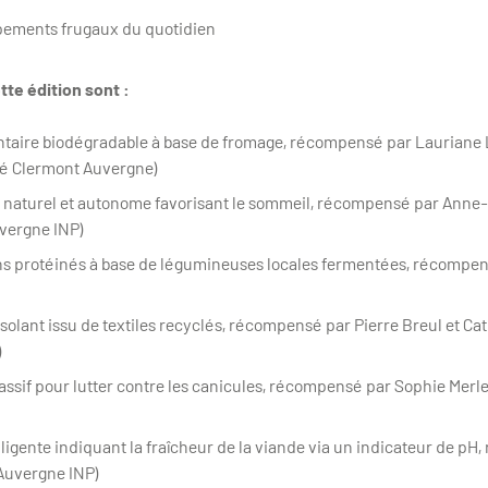
ipements frugaux du quotidien
tte édition sont :
ntaire biodégradable à base de fromage, récompensé par Lauriane L
ité Clermont Auvergne)
 naturel et autonome favorisant le sommeil, récompensé par Anne
vergne INP)
s protéinés à base de légumineuses locales fermentées, récompen
 Isolant issu de textiles recyclés, récompensé par Pierre Breul et Ca
)
assif pour lutter contre les canicules, récompensé par Sophie Mer
elligente indiquant la fraîcheur de la viande via un indicateur de p
Auvergne INP)