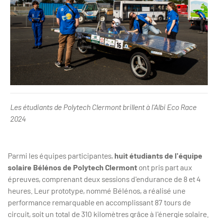
Les étudiants de Polytech Clermont brillent à l'Albi Eco Race 2024 
Les étudiants de Polytech Clermont brillent à l'Albi Eco Race
2024
Parmi les équipes participantes,
huit étudiants de l'équipe
solaire Bélénos de Polytech Clermont
ont pris part aux
épreuves, comprenant deux sessions d'endurance de 8 et 4
heures. Leur prototype, nommé Bélénos, a réalisé une
performance remarquable en accomplissant 87 tours de
circuit, soit un total de 310 kilomètres grâce à l'énergie solaire.