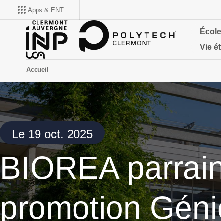
Apps & ENT
École
Vie é
Accueil
Le 19 oct. 2025
BIOREA parrain
promotion Géni