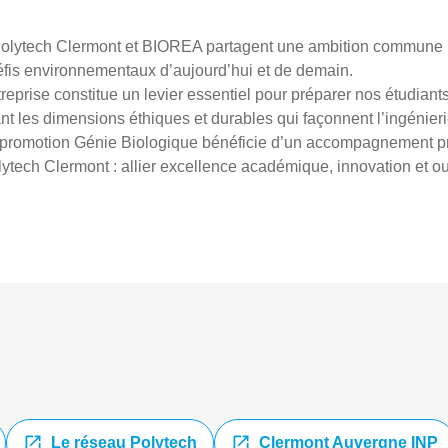
 Polytech Clermont et BIOREA partagent une ambition commune :
éfis environnementaux d’aujourd’hui et de demain.
reprise constitue un levier essentiel pour préparer nos étudiant
ant les dimensions éthiques et durables qui façonnent l’ingénier
a promotion Génie Biologique bénéficie d’un accompagnement priv
ytech Clermont : allier excellence académique, innovation et o
Le réseau Polytech
Clermont Auvergne INP